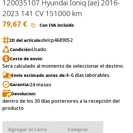
120035107 Hyundai Ioniq (ae) 2016-
2023 141 CV 151000 km
79,67
€
Con IVA incluido
delcp4689052
ID del artículo:
Usado
Condición:
Coste de envio:
Sera calculado al momento de seleccionar el destino.
4–6 días laborables.
Envío estimado antes de:
24 meses
Garantia:
Devolucion:
dentro de los 30 días posteriores a la recepción del
producto
Agregar al carro
Comprar