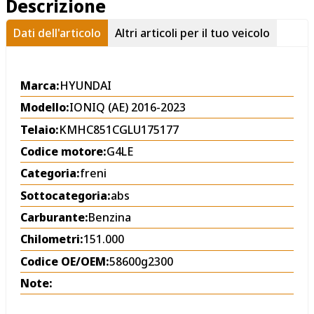
Descrizione
Dati dell'articolo
Altri articoli per il tuo veicolo
Marca:
HYUNDAI
Modello:
IONIQ (AE) 2016-2023
Telaio:
KMHC851CGLU175177
Codice motore:
G4LE
Categoria:
freni
Sottocategoria:
abs
Carburante:
Benzina
Chilometri:
151.000
Codice OE/OEM:
58600g2300
Note: