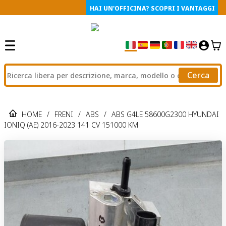
HAI UN'OFFICINA? SCOPRI I VANTAGGI
Cerca
HOME
/
FRENI
/
ABS
/
ABS G4LE 58600G2300 HYUNDAI
IONIQ (AE) 2016-2023 141 CV 151000 KM