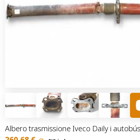
Albero trasmissione Iveco Daily i auto
260,68
€