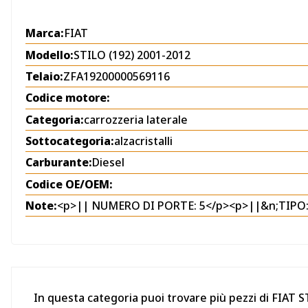
Marca:
FIAT
Modello:
STILO (192) 2001-2012
Telaio:
ZFA19200000569116
Codice motore:
Categoria:
carrozzeria laterale
Sottocategoria:
alzacristalli
Carburante:
Diesel
Codice OE/OEM:
Note:
<p>|| NUMERO DI PORTE: 5</p><p>||&n;TIPO
In questa categoria puoi trovare più pezzi di FIAT ST