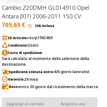
Cambio Z20DMH GL014910 Opel
Antara (l07) 2006-2011 150 CV
705,65
€
IVA inclusa
recrp1965469
ID Articolo:
Usato
Condizione:
Costo di spedizione:
Sarà calcolato al momento della selezione della
destinazione.
4/6 giorni lavorativi.
Spedizione stimata entro:
24 mesi
Garanzia:
entro 30 giorni dal ricevimento della merce
Reso:
Aggiungi al carrello
Acquista ora