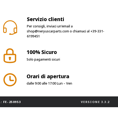
Servizio clienti
Per consigli, inviaci un'email a
shop@neryuscarparts.com
o chiamaci al
+39-331-
6199451
100% Sicuro
Solo pagamenti sicuri
Orari di apertura
dalle 9:00 alle 17:00 Lun – Ven
: FE-250953
VERSIONE
3.3.2