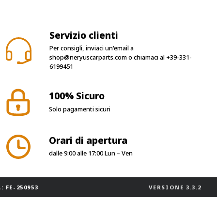
Servizio clienti
Per consigli, inviaci un'email a
shop@neryuscarparts.com
o chiamaci al
+39-331-
6199451
100% Sicuro
Solo pagamenti sicuri
Orari di apertura
dalle 9:00 alle 17:00 Lun – Ven
: FE-250953
VERSIONE
3.3.2