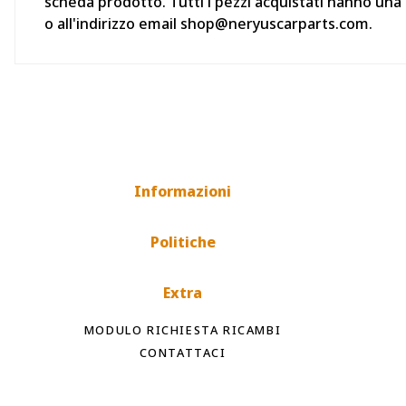
scheda prodotto. Tutti i pezzi acquistati hanno una
o all'indirizzo email shop@neryuscarparts.com.
Informazioni
Politiche
Extra
MODULO RICHIESTA RICAMBI
CONTATTACI