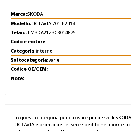
Marca:
SKODA
Modello:
OCTAVIA 2010-2014
Telaio:
TMBDA21Z3C8014875
Codice motore:
Categoria:
interno
Sottocategoria:
varie
Codice OE/OEM:
Note:
In questa categoria puoi trovare più pezzi di SKOD
OCTAVIA è pronto per essere spedito nei giorni succe