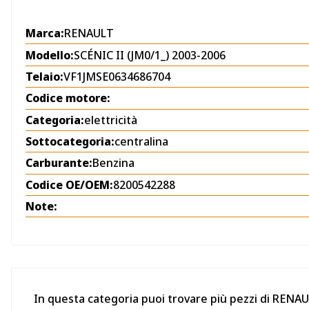
Marca:
RENAULT
Modello:
SCÉNIC II (JM0/1_) 2003-2006
Telaio:
VF1JMSE0634686704
Codice motore:
Categoria:
elettricità
Sottocategoria:
centralina
Carburante:
Benzina
Codice OE/OEM:
8200542288
Note:
In questa categoria puoi trovare più pezzi di RENAU