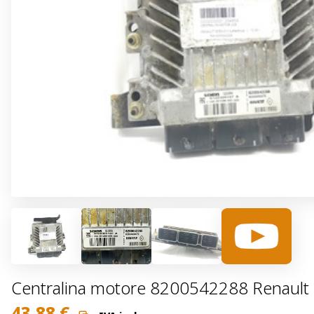
Centralina motore 8200542288 Renault S
43,88
€