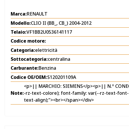
Marca:
RENAULT
Modello:
CLIO II (BB_, CB_) 2004-2012
Telaio:
VF1BB2U0536141117
Codice motore:
Categoria:
elettricità
Sottocategoria:
centralina
Carburante:
Benzina
Codice OE/OEM:
S120201109A
<p>|| MARCHIO: SIEMENS</p><p>|| N.º CONECTOR
Note:
-rz-text-colore); font-family: var(--rz-text-font
text-align);"><br></span></div>