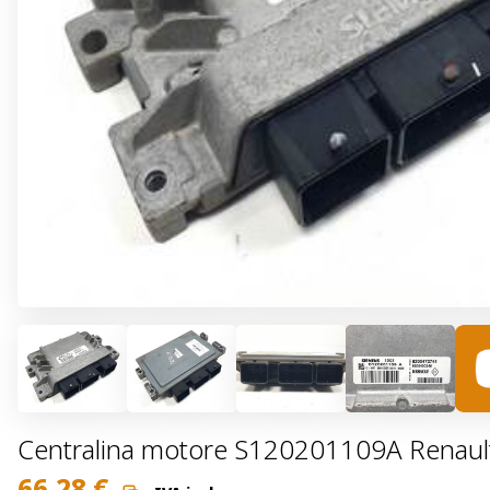
Centralina motore S120201109A Renault C
66,28
€