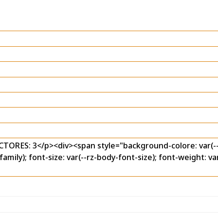
ES: 3</p><div><span style="background-colore: var(--rz
-family); font-size: var(--rz-body-font-size); font-weight: v