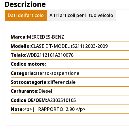
Descrizione
Dati dell'articolo
Altri articoli per il tuo veicolo
Marca:
MERCEDES-BENZ
Modello:
CLASE E T-MODEL (S211) 2003-2009
Telaio:
WDB2112161A310076
Codice motore:
Categoria:
sterzo-sospensione
Sottocategoria:
differenziale
Carburante:
Diesel
Codice OE/OEM:
A2303510105
Note:
<p>|| RAPPORTO: 2.90 </p>