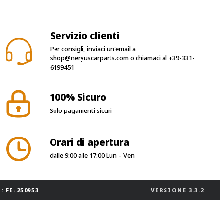
Servizio clienti
Per consigli, inviaci un'email a
shop@neryuscarparts.com
o chiamaci al
+39-331-
6199451
100% Sicuro
Solo pagamenti sicuri
Orari di apertura
dalle 9:00 alle 17:00 Lun – Ven
: FE-250953
VERSIONE
3.3.2