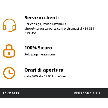
Servizio clienti
Per consigli, inviaci un'email a
shop@neryuscarparts.com
o chiamaci al
+39-331-
6199451
100% Sicuro
Solo pagamenti sicuri
Orari di apertura
dalle 9:00 alle 17:00 Lun – Ven
: FE-250953
VERSIONE
3.3.2