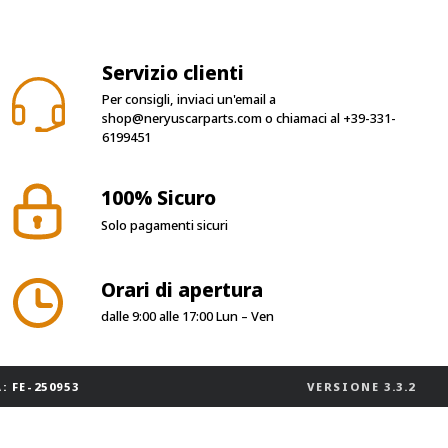
Servizio clienti
Per consigli, inviaci un'email a
shop@neryuscarparts.com
o chiamaci al
+39-331-
6199451
100% Sicuro
Solo pagamenti sicuri
Orari di apertura
dalle 9:00 alle 17:00 Lun – Ven
: FE-250953
VERSIONE
3.3.2