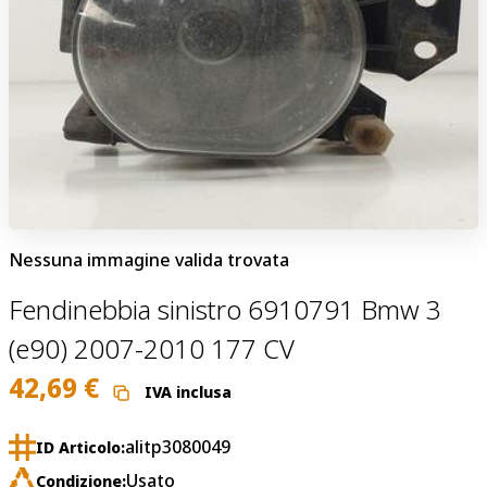
Nessuna immagine valida trovata
Fendinebbia sinistro 6910791 Bmw 3
(e90) 2007-2010 177 CV
42,69
€
IVA inclusa
alitp3080049
ID Articolo:
Usato
Condizione: