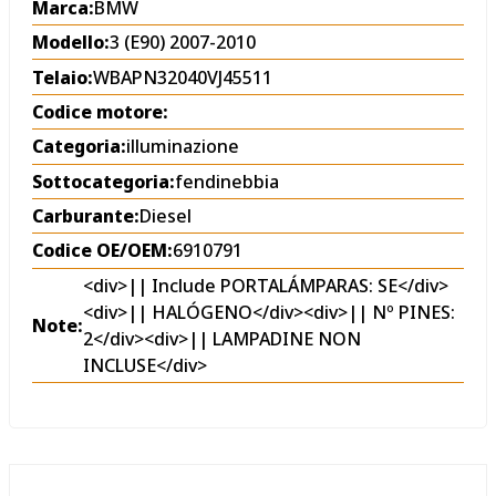
Marca:
BMW
Modello:
3 (E90) 2007-2010
Telaio:
WBAPN32040VJ45511
Codice motore:
Categoria:
illuminazione
Sottocategoria:
fendinebbia
Carburante:
Diesel
Codice OE/OEM:
6910791
<div>|| Include PORTALÁMPARAS: SE</div>
<div>|| HALÓGENO</div><div>|| Nº PINES:
Note:
2</div><div>|| LAMPADINE NON
INCLUSE</div>