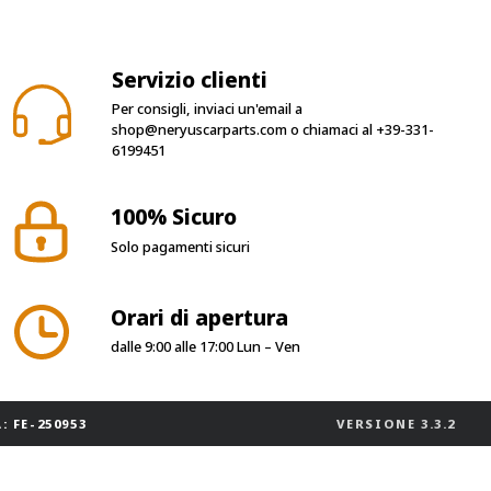
Servizio clienti
Per consigli, inviaci un'email a
shop@neryuscarparts.com
o chiamaci al
+39-331-
6199451
100% Sicuro
Solo pagamenti sicuri
Orari di apertura
dalle 9:00 alle 17:00 Lun – Ven
: FE-250953
VERSIONE
3.3.2