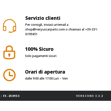
Servizio clienti
Per consigli, inviaci un'email a
shop@neryuscarparts.com
o chiamaci al
+39-331-
6199451
100% Sicuro
Solo pagamenti sicuri
Orari di apertura
dalle 9:00 alle 17:00 Lun – Ven
: FE-250953
VERSIONE
3.3.2