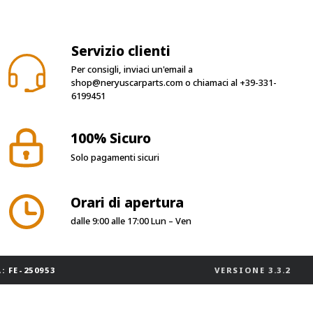
Servizio clienti
Per consigli, inviaci un'email a
shop@neryuscarparts.com
o chiamaci al
+39-331-
6199451
100% Sicuro
Solo pagamenti sicuri
Orari di apertura
dalle 9:00 alle 17:00 Lun – Ven
: FE-250953
VERSIONE
3.3.2