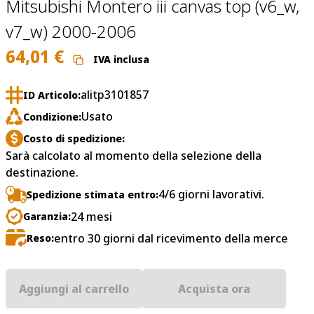
Mitsubishi Montero iii canvas top (v6_w,
v7_w) 2000-2006
64,01
€
IVA inclusa
alitp3101857
ID Articolo:
Usato
Condizione:
Costo di spedizione:
Sarà calcolato al momento della selezione della
destinazione.
4/6 giorni lavorativi.
Spedizione stimata entro:
24 mesi
Garanzia:
entro 30 giorni dal ricevimento della merce
Reso:
Aggiungi al carrello
Acquista ora