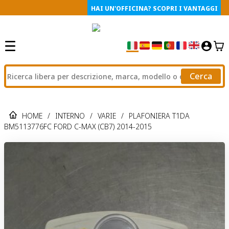
HAI UN'OFFICINA? SCOPRI I VANTAGGI
Cerca
HOME
/
INTERNO
/
VARIE
/
PLAFONIERA T1DA
BM5113776FC FORD C-MAX (CB7) 2014-2015