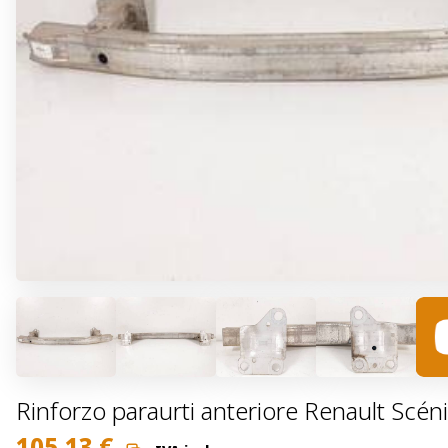
Rinforzo paraurti anteriore Renault Scén
105,13
€