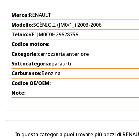
Marca:
RENAULT
Modello:
SCÉNIC II (JM0/1_) 2003-2006
Telaio:
VF1JM0C0H29628756
Codice motore:
Categoria:
carrozzeria anteriore
Sottocategoria:
paraurti
Carburante:
Benzina
Codice OE/OEM:
Note:
In questa categoria puoi trovare più pezzi di RENAUL