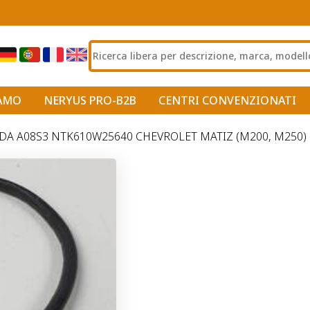
IAMO
NERYUS PRO-B2B
CENTRI CONVENZIONATI
 A08S3 NTK610W25640 CHEVROLET MATIZ (M200, M250) 2