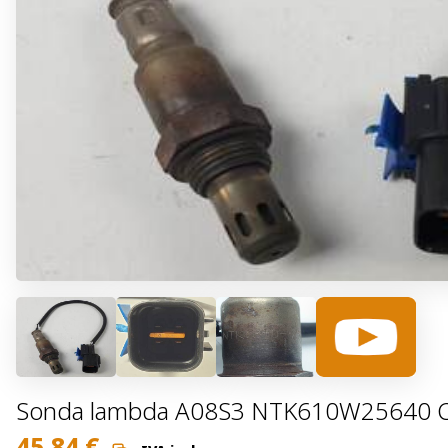
Sonda lambda A08S3 NTK610W25640 Che
45,84
€