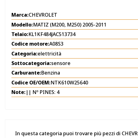
Marca:
CHEVROLET
Modello:
MATIZ (M200, M250) 2005-2011
Telaio:
KL1KF484JAC513734
Codice motore:
A08S3
Categoria:
elettricità
Sottocategoria:
sensore
Carburante:
Benzina
Codice OE/OEM:
NTK610W25640
Note:
|| Nº PINES: 4
In questa categoria puoi trovare più pezzi di CHE