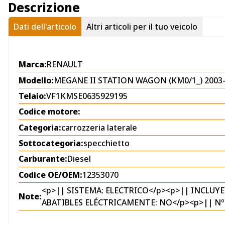
Descrizione
Dati dell'articolo
Altri articoli per il tuo veicolo
Marca:
RENAULT
Modello:
MEGANE II STATION WAGON (KM0/1_) 2003
Telaio:
VF1KMSE0635929195
Codice motore:
Categoria:
carrozzeria laterale
Sottocategoria:
specchietto
Carburante:
Diesel
Codice OE/OEM:
12353070
<p>|| SISTEMA: ELECTRICO</p><p>|| INCLUY
Note:
ABATIBLES ELÉCTRICAMENTE: NO</p><p>|| Nº 