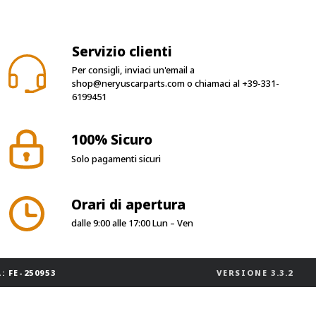
Servizio clienti
Per consigli, inviaci un'email a
shop@neryuscarparts.com
o chiamaci al
+39-331-
6199451
100% Sicuro
Solo pagamenti sicuri
Orari di apertura
dalle 9:00 alle 17:00 Lun – Ven
: FE-250953
VERSIONE
3.3.2