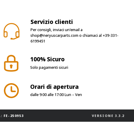
Servizio clienti
Per consigli, inviaci un'email a
shop@neryuscarparts.com
o chiamaci al
+39-331-
6199451
100% Sicuro
Solo pagamenti sicuri
Orari di apertura
dalle 9:00 alle 17:00 Lun – Ven
: FE-250953
VERSIONE
3.3.2