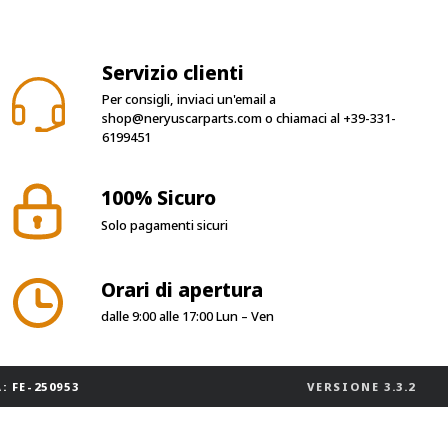
Servizio clienti
Per consigli, inviaci un'email a
shop@neryuscarparts.com
o chiamaci al
+39-331-
6199451
100% Sicuro
Solo pagamenti sicuri
Orari di apertura
dalle 9:00 alle 17:00 Lun – Ven
: FE-250953
VERSIONE
3.3.2