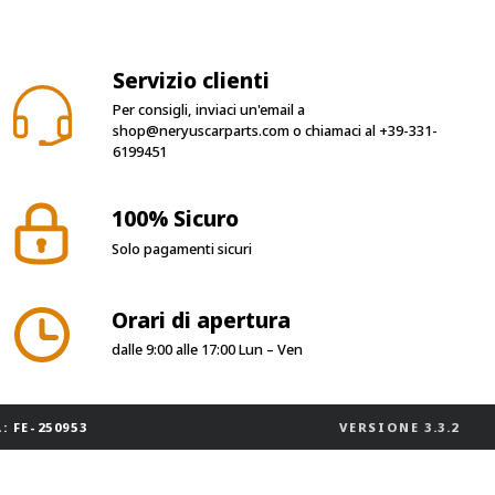
Servizio clienti
Per consigli, inviaci un'email a
shop@neryuscarparts.com
o chiamaci al
+39-331-
6199451
100% Sicuro
Solo pagamenti sicuri
Orari di apertura
dalle 9:00 alle 17:00 Lun – Ven
: FE-250953
VERSIONE
3.3.2