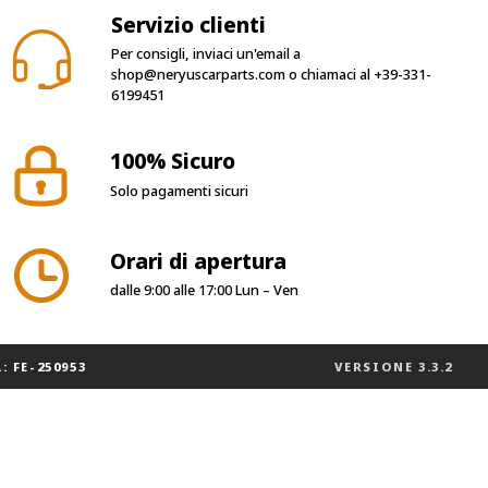
Servizio clienti
Per consigli, inviaci un'email a
shop@neryuscarparts.com
o chiamaci al
+39-331-
6199451
100% Sicuro
Solo pagamenti sicuri
Orari di apertura
dalle 9:00 alle 17:00 Lun – Ven
: FE-250953
VERSIONE
3.3.2