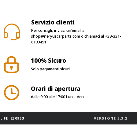
Servizio clienti
Per consigli, inviaci un'email a
shop@neryuscarparts.com
o chiamaci al
+39-331-
6199451
100% Sicuro
Solo pagamenti sicuri
Orari di apertura
dalle 9:00 alle 17:00 Lun – Ven
: FE-250953
VERSIONE
3.3.2