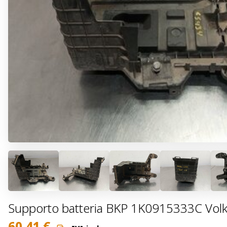
Supporto batteria BKP 1K0915333C Volks
60,41
€