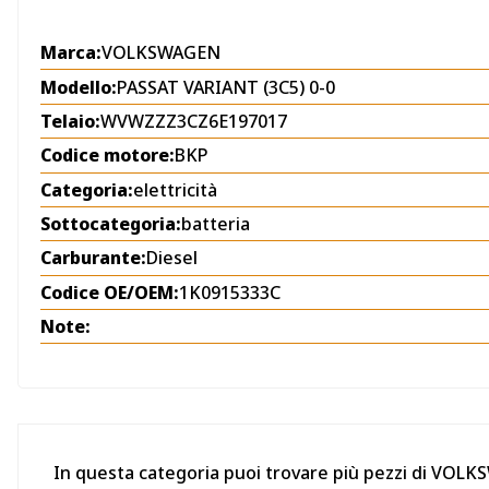
Marca:
VOLKSWAGEN
Modello:
PASSAT VARIANT (3C5) 0-0
Telaio:
WVWZZZ3CZ6E197017
Codice motore:
BKP
Categoria:
elettricità
Sottocategoria:
batteria
Carburante:
Diesel
Codice OE/OEM:
1K0915333C
Note:
In questa categoria puoi trovare più pezzi di VOL