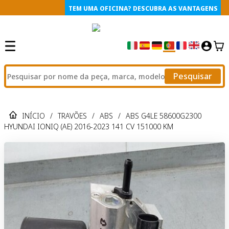
TEM UMA OFICINA? DESCUBRA AS VANTAGENS
Pesquisar
INÍCIO
/
TRAVÕES
/
ABS
/
ABS G4LE 58600G2300
HYUNDAI IONIQ (AE) 2016-2023 141 CV 151000 KM