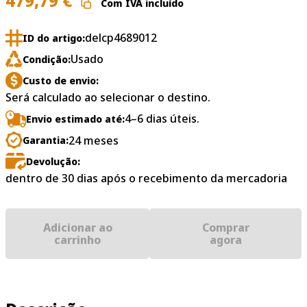
479,79
€
Com IVA incluído
delcp4689012
ID do artigo:
Usado
Condição:
Custo de envio:
Será calculado ao selecionar o destino.
4–6 dias úteis.
Envio estimado até:
24 meses
Garantia:
Devolução:
dentro de 30 dias após o recebimento da mercadoria
Adicionar ao
Comprar
carrinho
agora