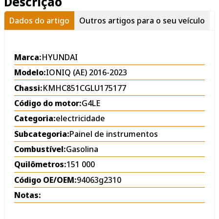
Descrição
Dados do artigo
Outros artigos para o seu veículo
Marca:
HYUNDAI
Modelo:
IONIQ (AE) 2016-2023
Chassi:
KMHC851CGLU175177
Código do motor:
G4LE
Categoria:
electricidade
Subcategoria:
Painel de instrumentos
Combustível:
Gasolina
Quilômetros:
151 000
Código OE/OEM:
94063g2310
Notas: