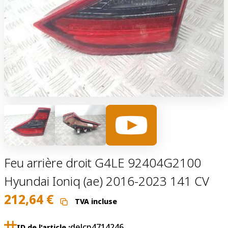
Feu arrière droit G4LE 92404G2100
Hyundai Ioniq (ae) 2016-2023 141 CV
212,64
€
TVA incluse
delcp4714246
ID de l'article :