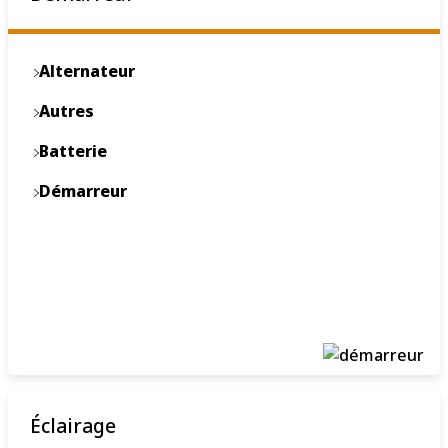
Système De Navigation
Alternateur
Ventilateur De Radiateur
Autres
Batterie
Démarreur
Éclairage