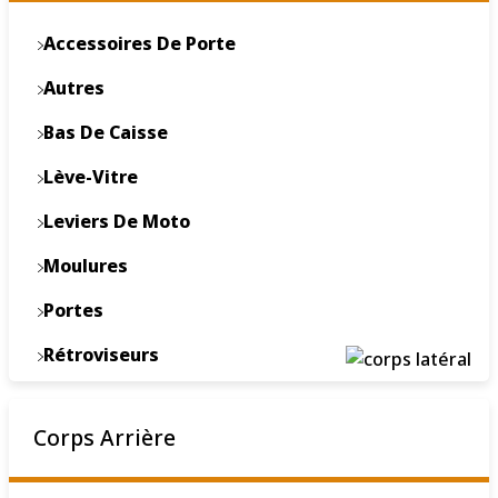
Accessoires De Porte
Autres
Bas De Caisse
Lève-Vitre
Leviers De Moto
Moulures
Portes
Rétroviseurs
Toit Et Composants
Corps Arrière
Vitres De Porte