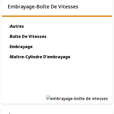
Embrayage-Boîte De Vitesses
Moyeu-Portant
Pivot De Fusée
Autres
Pompe
Boîte De Vitesses
Ressort Amortisseur
Embrayage
Roues Et Composants
Maître-Cylindre D’embrayage