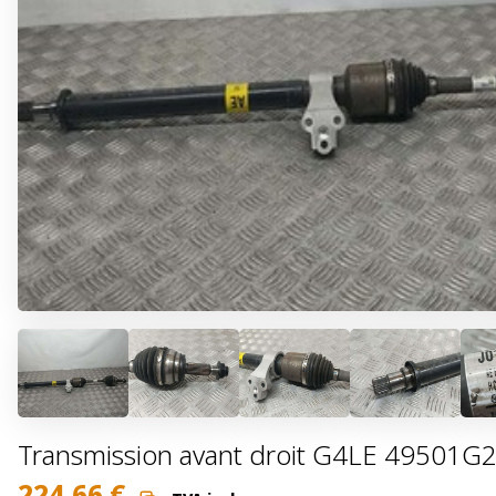
Transmission avant droit G4LE 49501G2
224,66
€