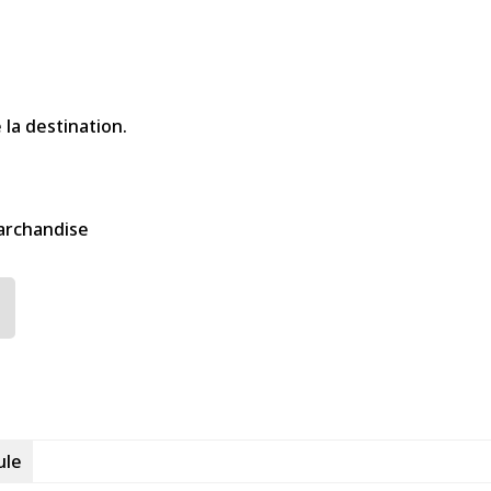
e la destination.
marchandise
ule